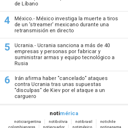
de Líbano
México.- México investiga la muerte a tiros
de un 'streamer' mexicano durante una
retransmisión en directo
Ucrania.- Ucrania sanciona a más de 40
empresas y personas por fabricar y
suministrar armas y equipo tecnológico a
Rusia
Irán afirma haber "cancelado" ataques
contra Ucrania tras unas supuestas
"disculpas" de Kiev por el ataque a un
carguero
noti
mérica
notici
argentina
noti
bolivia
noti
brasil
noti
chile
colombia
press
noti
ecuador
noti
méxico
noti
panama