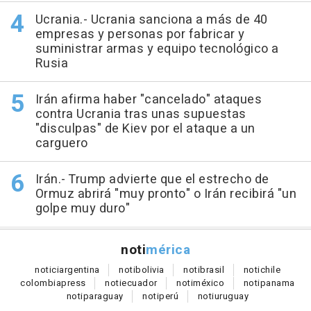
Ucrania.- Ucrania sanciona a más de 40
empresas y personas por fabricar y
suministrar armas y equipo tecnológico a
Rusia
Irán afirma haber "cancelado" ataques
contra Ucrania tras unas supuestas
"disculpas" de Kiev por el ataque a un
carguero
Irán.- Trump advierte que el estrecho de
Ormuz abrirá "muy pronto" o Irán recibirá "un
golpe muy duro"
noti
mérica
notici
argentina
noti
bolivia
noti
brasil
noti
chile
colombia
press
noti
ecuador
noti
méxico
noti
panama
noti
paraguay
noti
perú
noti
uruguay