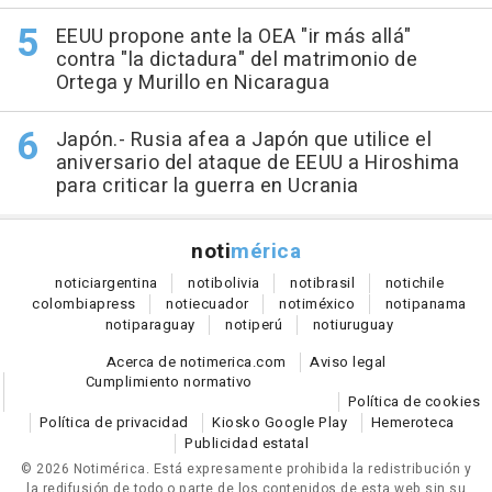
EEUU propone ante la OEA "ir más allá"
contra "la dictadura" del matrimonio de
Ortega y Murillo en Nicaragua
Japón.- Rusia afea a Japón que utilice el
aniversario del ataque de EEUU a Hiroshima
para criticar la guerra en Ucrania
noti
mérica
notici
argentina
noti
bolivia
noti
brasil
noti
chile
colombia
press
noti
ecuador
noti
méxico
noti
panama
noti
paraguay
noti
perú
noti
uruguay
Acerca de notimerica.com
Aviso legal
Cumplimiento normativo
Política de cookies
Política de privacidad
Kiosko Google Play
Hemeroteca
Publicidad estatal
© 2026 Notimérica.
Está expresamente prohibida la redistribución y
la redifusión de todo o parte de los contenidos de esta web sin su