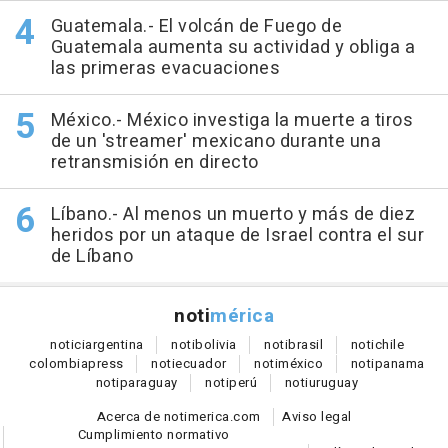
Guatemala.- El volcán de Fuego de
Guatemala aumenta su actividad y obliga a
las primeras evacuaciones
México.- México investiga la muerte a tiros
de un 'streamer' mexicano durante una
retransmisión en directo
Líbano.- Al menos un muerto y más de diez
heridos por un ataque de Israel contra el sur
de Líbano
noti
mérica
notici
argentina
noti
bolivia
noti
brasil
noti
chile
colombia
press
noti
ecuador
noti
méxico
noti
panama
noti
paraguay
noti
perú
noti
uruguay
Acerca de notimerica.com
Aviso legal
Cumplimiento normativo