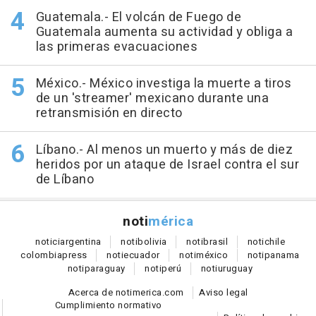
Guatemala.- El volcán de Fuego de
Guatemala aumenta su actividad y obliga a
las primeras evacuaciones
México.- México investiga la muerte a tiros
de un 'streamer' mexicano durante una
retransmisión en directo
Líbano.- Al menos un muerto y más de diez
heridos por un ataque de Israel contra el sur
de Líbano
noti
mérica
notici
argentina
noti
bolivia
noti
brasil
noti
chile
colombia
press
noti
ecuador
noti
méxico
noti
panama
noti
paraguay
noti
perú
noti
uruguay
Acerca de notimerica.com
Aviso legal
Cumplimiento normativo