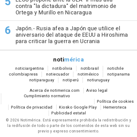
contra "la dictadura" del matrimonio de
Ortega y Murillo en Nicaragua
Japón.- Rusia afea a Japón que utilice el
aniversario del ataque de EEUU a Hiroshima
para criticar la guerra en Ucrania
noti
mérica
notici
argentina
noti
bolivia
noti
brasil
noti
chile
colombia
press
noti
ecuador
noti
méxico
noti
panama
noti
paraguay
noti
perú
noti
uruguay
Acerca de notimerica.com
Aviso legal
Cumplimiento normativo
Política de cookies
Política de privacidad
Kiosko Google Play
Hemeroteca
Publicidad estatal
© 2026 Notimérica.
Está expresamente prohibida la redistribución y
la redifusión de todo o parte de los contenidos de esta web sin su
previo y expreso consentimiento.