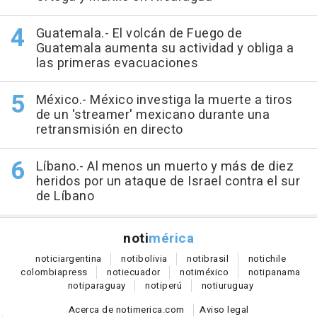
Guatemala.- El volcán de Fuego de
Guatemala aumenta su actividad y obliga a
las primeras evacuaciones
México.- México investiga la muerte a tiros
de un 'streamer' mexicano durante una
retransmisión en directo
Líbano.- Al menos un muerto y más de diez
heridos por un ataque de Israel contra el sur
de Líbano
noti
mérica
notici
argentina
noti
bolivia
noti
brasil
noti
chile
colombia
press
noti
ecuador
noti
méxico
noti
panama
noti
paraguay
noti
perú
noti
uruguay
Acerca de notimerica.com
Aviso legal