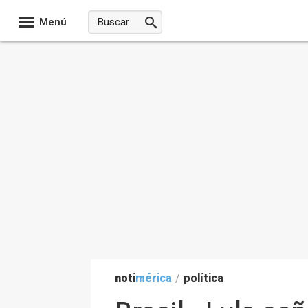
Menú
noti
mérica
/
política