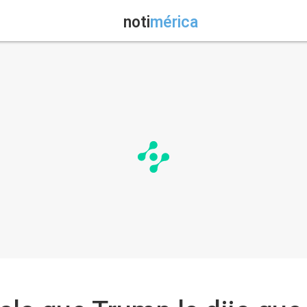
noti
mérica