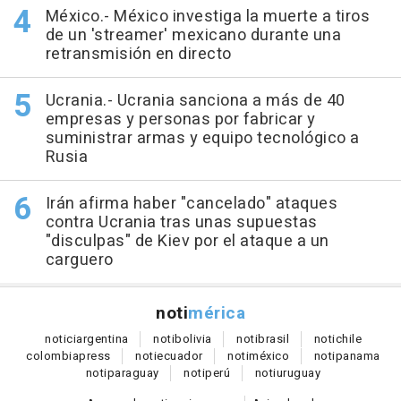
México.- México investiga la muerte a tiros
de un 'streamer' mexicano durante una
retransmisión en directo
Ucrania.- Ucrania sanciona a más de 40
empresas y personas por fabricar y
suministrar armas y equipo tecnológico a
Rusia
Irán afirma haber "cancelado" ataques
contra Ucrania tras unas supuestas
"disculpas" de Kiev por el ataque a un
carguero
noti
mérica
notici
argentina
noti
bolivia
noti
brasil
noti
chile
colombia
press
noti
ecuador
noti
méxico
noti
panama
noti
paraguay
noti
perú
noti
uruguay