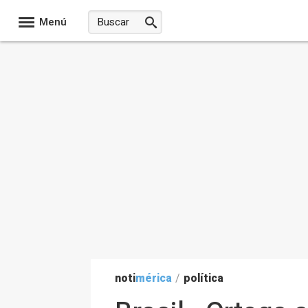
Menú
noti
mérica
/
política