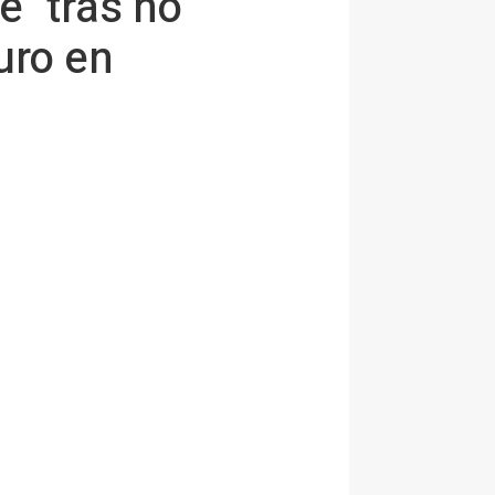
e" tras no
uro en