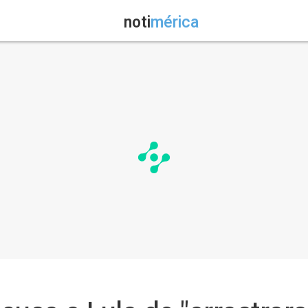
noti
mérica