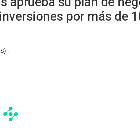
ras aprueba su plan de neg
inversiones por más de 
S) -