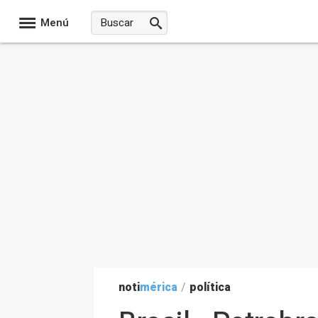
Menú
noti
mérica
/
política