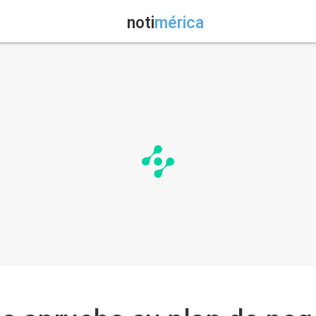
noti
mérica