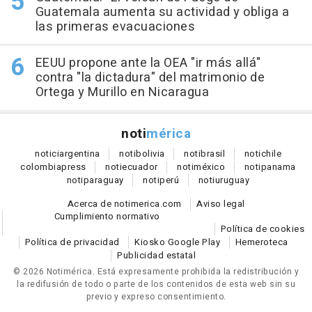
Guatemala aumenta su actividad y obliga a
las primeras evacuaciones
EEUU propone ante la OEA "ir más allá"
contra "la dictadura" del matrimonio de
Ortega y Murillo en Nicaragua
noti
mérica
notici
argentina
noti
bolivia
noti
brasil
noti
chile
colombia
press
noti
ecuador
noti
méxico
noti
panama
noti
paraguay
noti
perú
noti
uruguay
Acerca de notimerica.com
Aviso legal
Cumplimiento normativo
Política de cookies
Política de privacidad
Kiosko Google Play
Hemeroteca
Publicidad estatal
© 2026 Notimérica.
Está expresamente prohibida la redistribución y
la redifusión de todo o parte de los contenidos de esta web sin su
previo y expreso consentimiento.