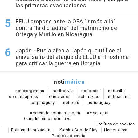
las primeras evacuaciones
EEUU propone ante la OEA "ir más allá"
contra "la dictadura" del matrimonio de
Ortega y Murillo en Nicaragua
Japón.- Rusia afea a Japón que utilice el
aniversario del ataque de EEUU a Hiroshima
para criticar la guerra en Ucrania
noti
mérica
notici
argentina
noti
bolivia
noti
brasil
noti
chile
colombia
press
noti
ecuador
noti
méxico
noti
panama
noti
paraguay
noti
perú
noti
uruguay
Acerca de notimerica.com
Aviso legal
Cumplimiento normativo
Política de cookies
Política de privacidad
Kiosko Google Play
Hemeroteca
Publicidad estatal