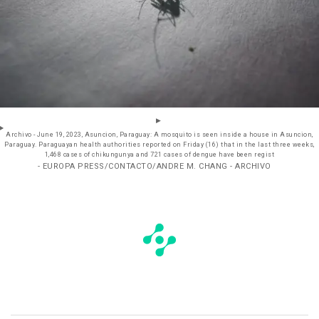
Archivo - June 19, 2023, Asuncion, Paraguay: A mosquito is seen inside a house in Asuncion,
Paraguay. Paraguayan health authorities reported on Friday (16) that in the last three weeks,
1,468 cases of chikungunya and 721 cases of dengue have been regist
- EUROPA PRESS/CONTACTO/ANDRE M. CHANG - ARCHIVO