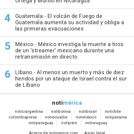
Ortega y Murillo en Nicaragua
Guatemala.- El volcán de Fuego de
Guatemala aumenta su actividad y obliga a
las primeras evacuaciones
México.- México investiga la muerte a tiros
de un 'streamer' mexicano durante una
retransmisión en directo
Líbano.- Al menos un muerto y más de diez
heridos por un ataque de Israel contra el sur
de Líbano
noti
mérica
notici
argentina
noti
bolivia
noti
brasil
noti
chile
colombia
press
noti
ecuador
noti
méxico
noti
panama
noti
paraguay
noti
perú
noti
uruguay
Acerca de notimerica.com
Aviso legal