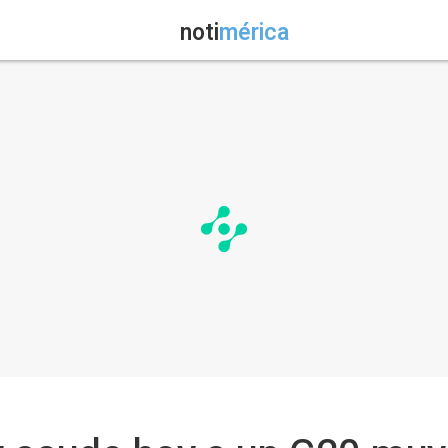
noti
mérica