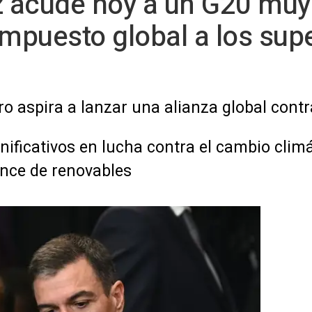
z acude hoy a un G20 muy 
impuesto global a los sup
o aspira a lanzar una alianza global contr
ificativos en lucha contra el cambio climá
ance de renovables