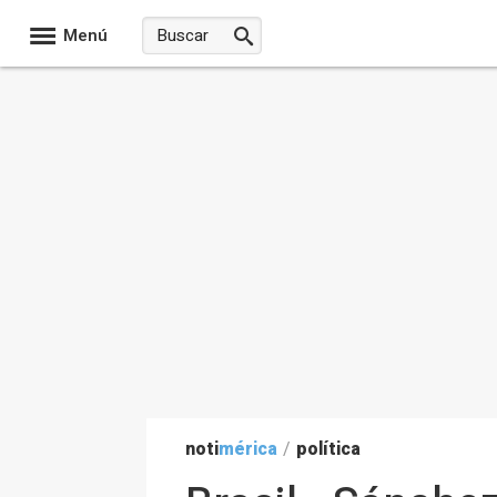
Menú
noti
mérica
/
política