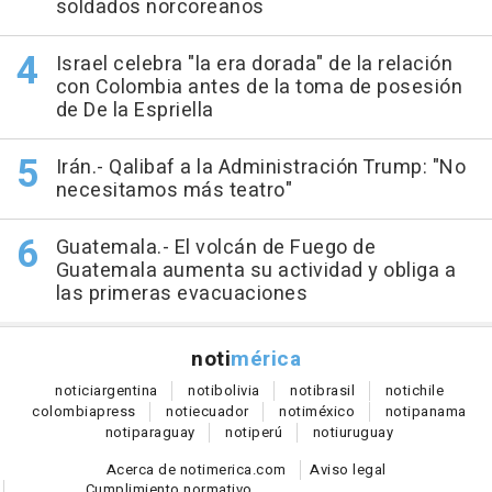
soldados norcoreanos
Israel celebra "la era dorada" de la relación
con Colombia antes de la toma de posesión
de De la Espriella
Irán.- Qalibaf a la Administración Trump: "No
necesitamos más teatro"
Guatemala.- El volcán de Fuego de
Guatemala aumenta su actividad y obliga a
las primeras evacuaciones
noti
mérica
notici
argentina
noti
bolivia
noti
brasil
noti
chile
colombia
press
noti
ecuador
noti
méxico
noti
panama
noti
paraguay
noti
perú
noti
uruguay
Acerca de notimerica.com
Aviso legal
Cumplimiento normativo