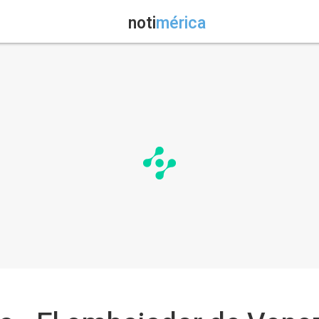
noti
mérica