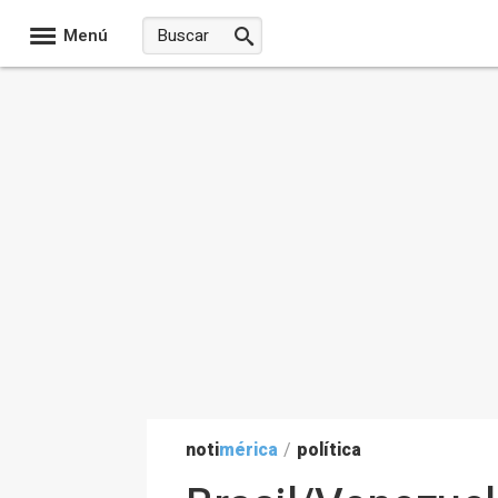
Menú
noti
mérica
/
política