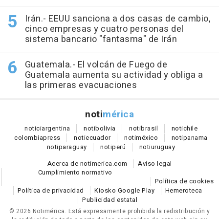
Irán.- EEUU sanciona a dos casas de cambio,
cinco empresas y cuatro personas del
sistema bancario "fantasma" de Irán
Guatemala.- El volcán de Fuego de
Guatemala aumenta su actividad y obliga a
las primeras evacuaciones
noti
mérica
notici
argentina
noti
bolivia
noti
brasil
noti
chile
colombia
press
noti
ecuador
noti
méxico
noti
panama
noti
paraguay
noti
perú
noti
uruguay
Acerca de notimerica.com
Aviso legal
Cumplimiento normativo
Política de cookies
Política de privacidad
Kiosko Google Play
Hemeroteca
Publicidad estatal
© 2026 Notimérica.
Está expresamente prohibida la redistribución y