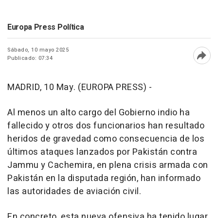
Europa Press Política
Sábado, 10 mayo 2025
Publicado: 07:34
Abri
MADRID, 10 May. (EUROPA PRESS) -
Al menos un alto cargo del Gobierno indio ha
fallecido y otros dos funcionarios han resultado
heridos de gravedad como consecuencia de los
últimos ataques lanzados por Pakistán contra
Jammu y Cachemira, en plena crisis armada con
Pakistán en la disputada región, han informado
las autoridades de aviación civil.
En concreto, esta nueva ofensiva ha tenido lugar