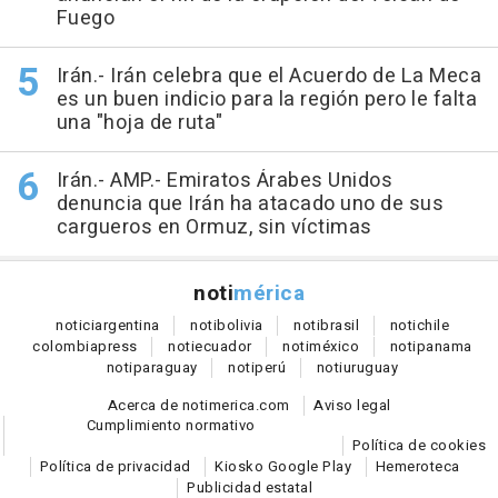
Fuego
Irán.- Irán celebra que el Acuerdo de La Meca
es un buen indicio para la región pero le falta
una "hoja de ruta"
Irán.- AMP.- Emiratos Árabes Unidos
denuncia que Irán ha atacado uno de sus
cargueros en Ormuz, sin víctimas
noti
mérica
notici
argentina
noti
bolivia
noti
brasil
noti
chile
colombia
press
noti
ecuador
noti
méxico
noti
panama
noti
paraguay
noti
perú
noti
uruguay
Acerca de notimerica.com
Aviso legal
Cumplimiento normativo
Política de cookies
Política de privacidad
Kiosko Google Play
Hemeroteca
Publicidad estatal