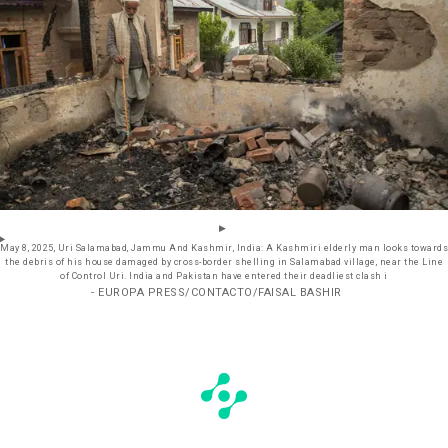
May 8, 2025, Uri Salamabad, Jammu And Kashmir, India: A Kashmiri elderly man looks towards
the debris of his house damaged by cross-border shelling in Salamabad village, near the Line
of Control Uri. India and Pakistan have entered their deadliest clash i
- EUROPA PRESS/CONTACTO/FAISAL BASHIR