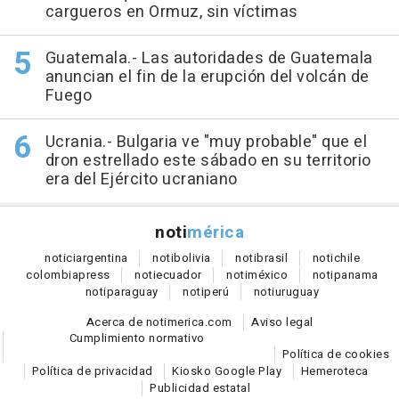
cargueros en Ormuz, sin víctimas
Guatemala.- Las autoridades de Guatemala
anuncian el fin de la erupción del volcán de
Fuego
Ucrania.- Bulgaria ve "muy probable" que el
dron estrellado este sábado en su territorio
era del Ejército ucraniano
noti
mérica
notici
argentina
noti
bolivia
noti
brasil
noti
chile
colombia
press
noti
ecuador
noti
méxico
noti
panama
noti
paraguay
noti
perú
noti
uruguay
Acerca de notimerica.com
Aviso legal
Cumplimiento normativo
Política de cookies
Política de privacidad
Kiosko Google Play
Hemeroteca
Publicidad estatal