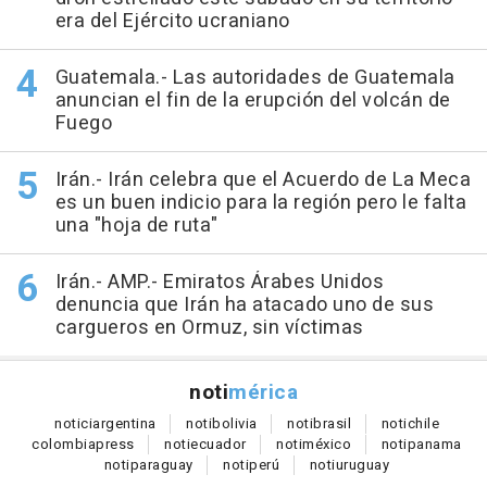
era del Ejército ucraniano
Guatemala.- Las autoridades de Guatemala
anuncian el fin de la erupción del volcán de
Fuego
Irán.- Irán celebra que el Acuerdo de La Meca
es un buen indicio para la región pero le falta
una "hoja de ruta"
Irán.- AMP.- Emiratos Árabes Unidos
denuncia que Irán ha atacado uno de sus
cargueros en Ormuz, sin víctimas
noti
mérica
notici
argentina
noti
bolivia
noti
brasil
noti
chile
colombia
press
noti
ecuador
noti
méxico
noti
panama
noti
paraguay
noti
perú
noti
uruguay