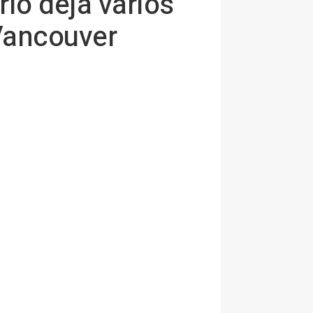
io deja varios
 Vancouver