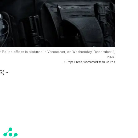
Police officer is pictured in Vancouver, on Wednesday, December 4,
2024.
- Europa Press/Contacto/Ethan Cairns
) -