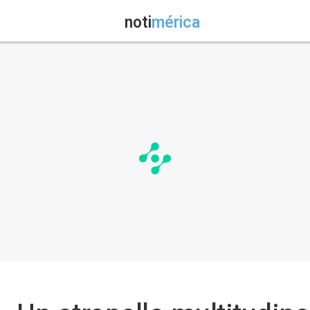
noti
mérica