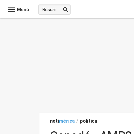
Menú
noti
mérica
/
política