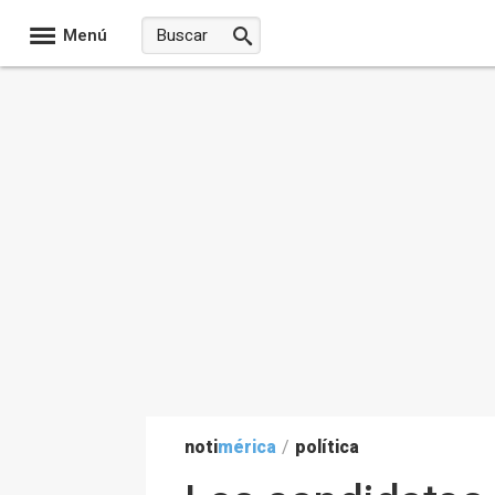
Menú
noti
mérica
/
política