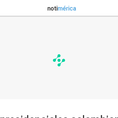
noti
mérica