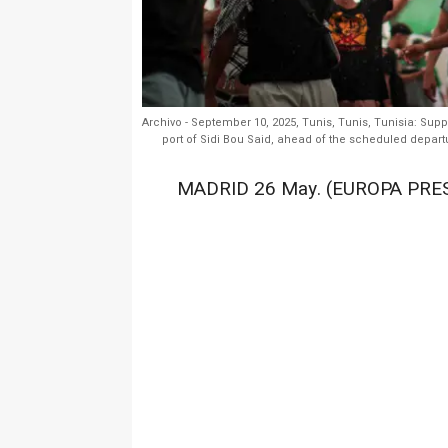
Archivo - September 10, 2025, Tunis, Tunis, Tunisia: Suppo
port of Sidi Bou Said, ahead of the scheduled departur
MADRID 26 May. (EUROPA PRES