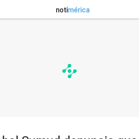
noti
mérica