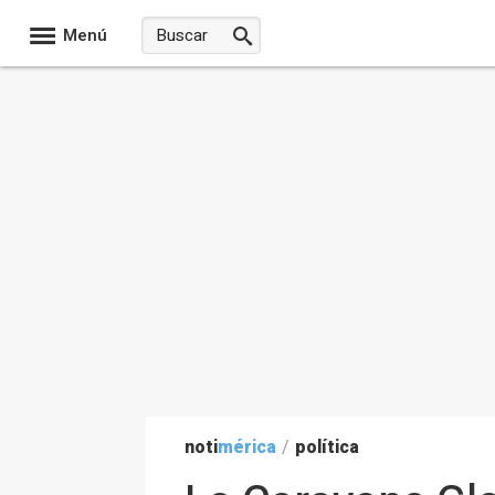
Menú
noti
mérica
/
política