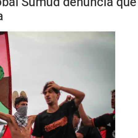
obal Sumud denuncia que 
a