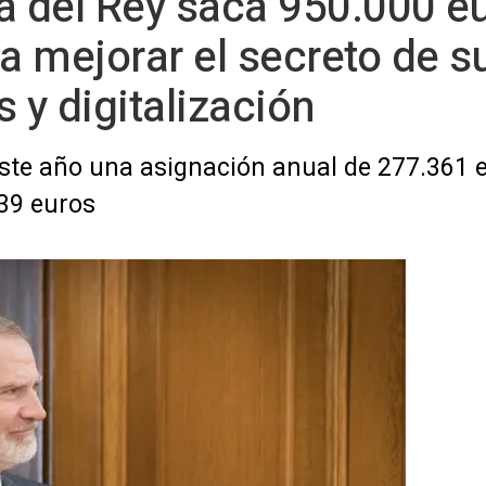
a del Rey saca 950.000 e
 mejorar el secreto de s
y digitalización
 este año una asignación anual de 277.361 
539 euros