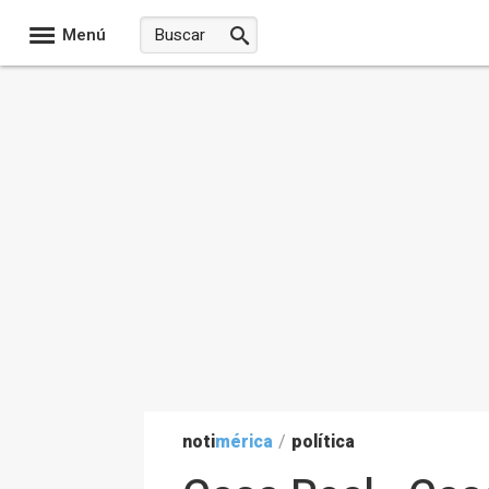
Menú
noti
mérica
/
política