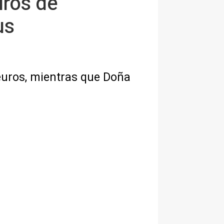
uros de
us
euros, mientras que Doña