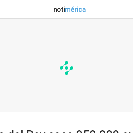
noti
mérica