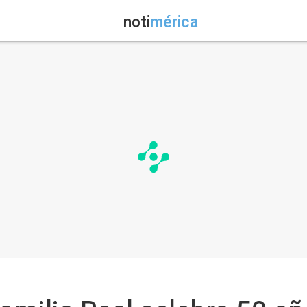
noti
mérica