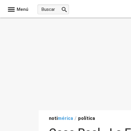
Menú
noti
mérica
/
política