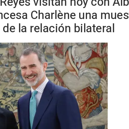
 Reyes visitan hoy con Alb
incesa Charlène una mues
e la relación bilateral