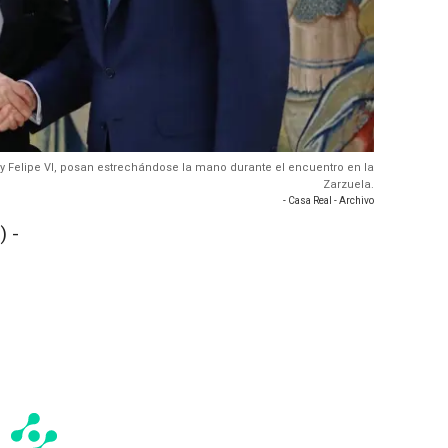
 Rey Felipe VI, posan estrechándose la mano durante el encuentro en la
Zarzuela.
- Casa Real - Archivo
 -