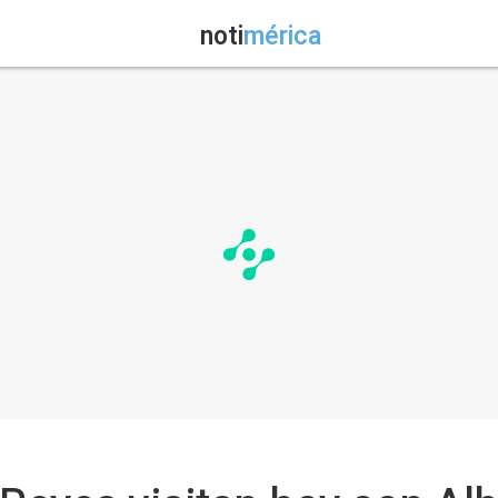
noti
mérica