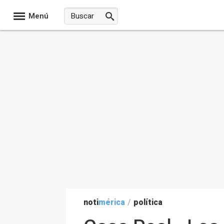
Menú
noti
mérica
/
política