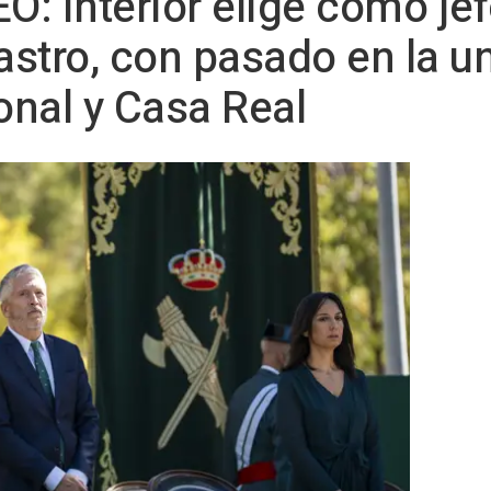
O: Interior elige como je
stro, con pasado en la u
nal y Casa Real