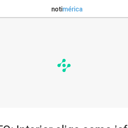
noti
mérica