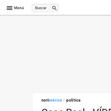
Menú
noti
mérica
/
política