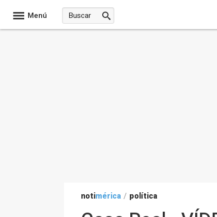
Menú
noti
mérica
/
política