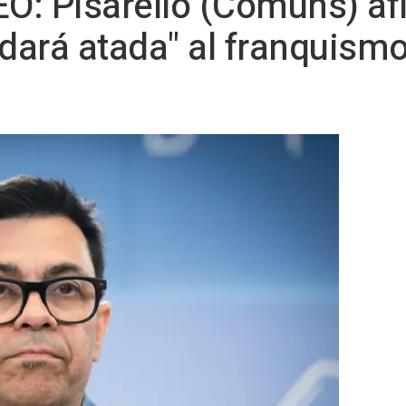
EO: Pisarello (Comuns) af
ará atada" al franquismo 