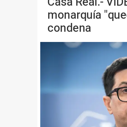
Casa Real.- VÍD
monarquía "qued
condena