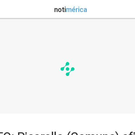
noti
mérica