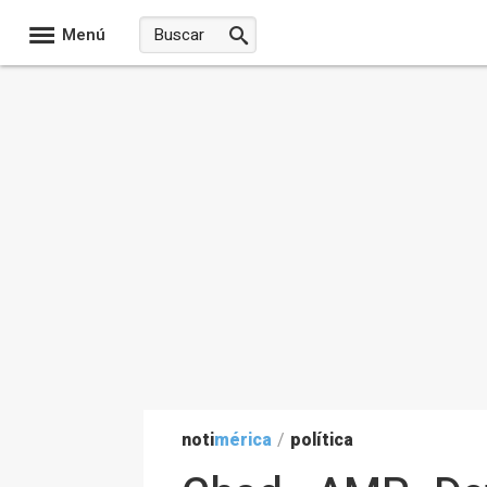
Menú
noti
mérica
/
política