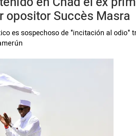
tenido en Chad el ex prim
der opositor Succès Masra
ítico es sospechoso de "incitación al odio"
Camerún