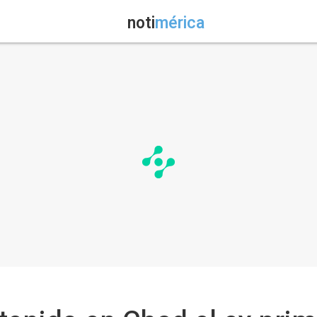
noti
mérica