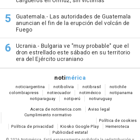
cargueros en Ormuz, sin víctimas
Guatemala.- Las autoridades de Guatemala
anuncian el fin de la erupción del volcán de
Fuego
Ucrania.- Bulgaria ve "muy probable" que el
dron estrellado este sábado en su territorio
era del Ejército ucraniano
noti
mérica
notici
argentina
noti
bolivia
noti
brasil
noti
chile
colombia
press
noti
ecuador
noti
méxico
noti
panama
noti
paraguay
noti
perú
noti
uruguay
Acerca de notimerica.com
Aviso legal
Cumplimiento normativo
Política de cookies
Política de privacidad
Kiosko Google Play
Hemeroteca
Publicidad estatal
© 2026 Notimérica.
Está expresamente prohibida la redistribución y