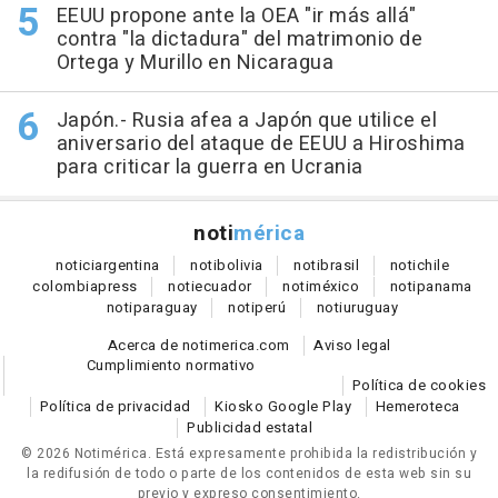
EEUU propone ante la OEA "ir más allá"
contra "la dictadura" del matrimonio de
Ortega y Murillo en Nicaragua
Japón.- Rusia afea a Japón que utilice el
aniversario del ataque de EEUU a Hiroshima
para criticar la guerra en Ucrania
noti
mérica
notici
argentina
noti
bolivia
noti
brasil
noti
chile
colombia
press
noti
ecuador
noti
méxico
noti
panama
noti
paraguay
noti
perú
noti
uruguay
Acerca de notimerica.com
Aviso legal
Cumplimiento normativo
Política de cookies
Política de privacidad
Kiosko Google Play
Hemeroteca
Publicidad estatal
© 2026 Notimérica.
Está expresamente prohibida la redistribución y
la redifusión de todo o parte de los contenidos de esta web sin su
previo y expreso consentimiento.