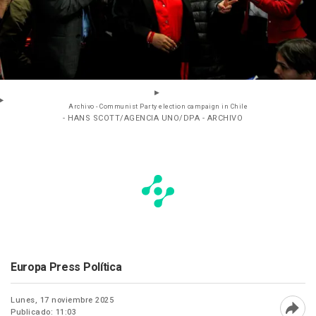
Archivo - Communist Party election campaign in Chile
- HANS SCOTT/AGENCIA UNO/DPA - ARCHIVO
Europa Press Política
Lunes, 17 noviembre 2025
Publicado: 11:03
Abri