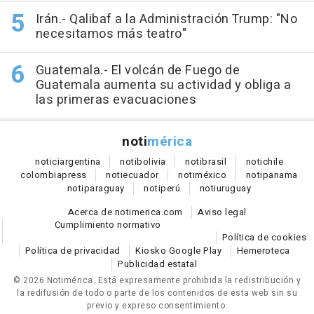
Irán.- Qalibaf a la Administración Trump: "No
necesitamos más teatro"
Guatemala.- El volcán de Fuego de
Guatemala aumenta su actividad y obliga a
las primeras evacuaciones
noti
mérica
notici
argentina
noti
bolivia
noti
brasil
noti
chile
colombia
press
noti
ecuador
noti
méxico
noti
panama
noti
paraguay
noti
perú
noti
uruguay
Acerca de notimerica.com
Aviso legal
Cumplimiento normativo
Política de cookies
Política de privacidad
Kiosko Google Play
Hemeroteca
Publicidad estatal
© 2026 Notimérica.
Está expresamente prohibida la redistribución y
la redifusión de todo o parte de los contenidos de esta web sin su
previo y expreso consentimiento.