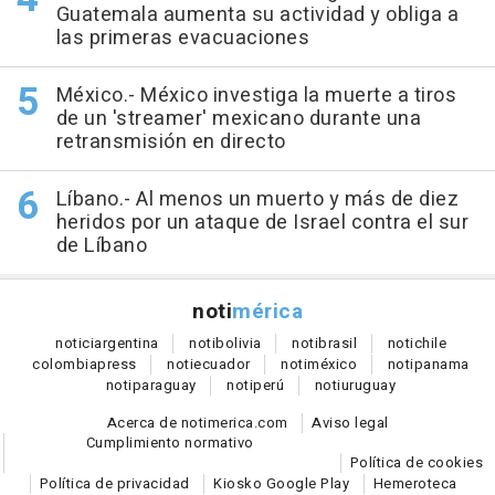
Guatemala aumenta su actividad y obliga a
las primeras evacuaciones
México.- México investiga la muerte a tiros
de un 'streamer' mexicano durante una
retransmisión en directo
Líbano.- Al menos un muerto y más de diez
heridos por un ataque de Israel contra el sur
de Líbano
noti
mérica
notici
argentina
noti
bolivia
noti
brasil
noti
chile
colombia
press
noti
ecuador
noti
méxico
noti
panama
noti
paraguay
noti
perú
noti
uruguay
Acerca de notimerica.com
Aviso legal
Cumplimiento normativo
Política de cookies
Política de privacidad
Kiosko Google Play
Hemeroteca