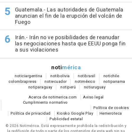
Guatemala.- Las autoridades de Guatemala
anuncian el fin de la erupción del volcán de
Fuego
Irán.- Irán no ve posibilidades de reanudar
las negociaciones hasta que EEUU ponga fin
a sus violaciones
noti
mérica
notici
argentina
noti
bolivia
noti
brasil
noti
chile
colombia
press
noti
ecuador
noti
méxico
noti
panama
noti
paraguay
noti
perú
noti
uruguay
Acerca de notimerica.com
Aviso legal
Cumplimiento normativo
Política de cookies
Política de privacidad
Kiosko Google Play
Hemeroteca
Publicidad estatal
© 2026 Notimérica.
Está expresamente prohibida la redistribución y
la redifusión de todo o parte de los contenidos de esta web sin su