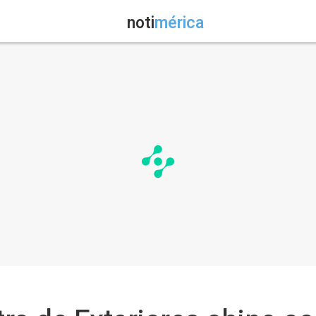
noti
mérica