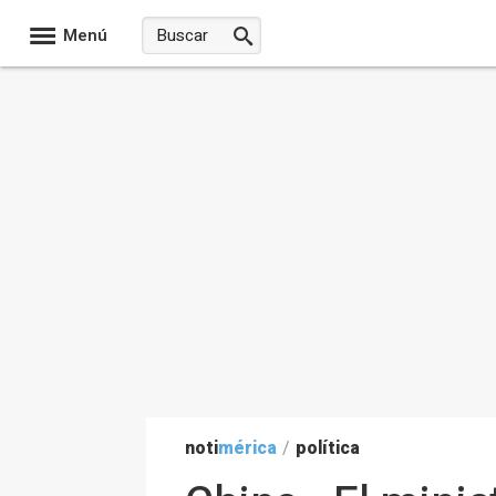
Menú
noti
mérica
/
política