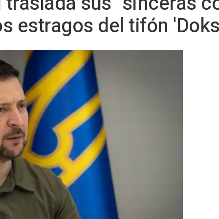
i traslada sus "sinceras c
os estragos del tifón 'Doks