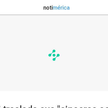
noti
mérica