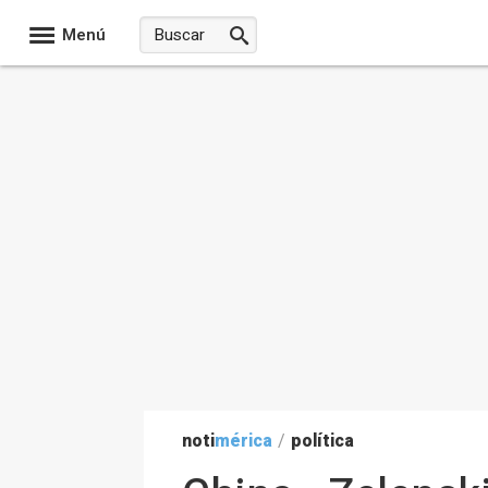
Menú
noti
mérica
/
política