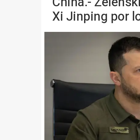
China.- Zelensk
Xi Jinping por l