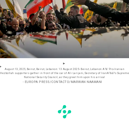
August 13, 2025, Beirut, Beirut, Lebanon: 13 August 2025- Beirut, Lebanon A?â' Pro-Iranian
Hezbollah supporters gather in front of the car of Ali Larijani, Secretary of IranA?ââ?s Supreme
National Security Council, as they greet him upon his arrival
- EUROPA PRESS/CONTACTO/MARWAN NAAMANI