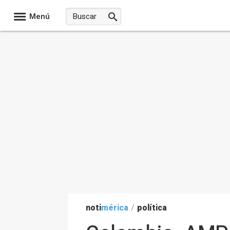
Menú
noti
mérica
/
política