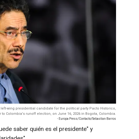
ft-wing presidential candidate for the political party Pacto Historico,
 to Colombia's runoff election, on June 16, 2026 in Bogota, Colombia.
- Europa Press/Contacto/Sebastian Barros
uede saber quién es el presidente" y
laridades"