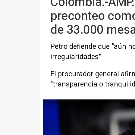
Colombia.-AMP.-
preconteo como 
de 33.000 mes
Petro defiende que "aún n
irregularidades"
El procurador general afi
"transparencia o tranquili