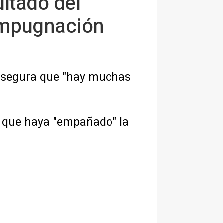
ltado del
 impugnación
y asegura que "hay muchas
" que haya "empañado" la