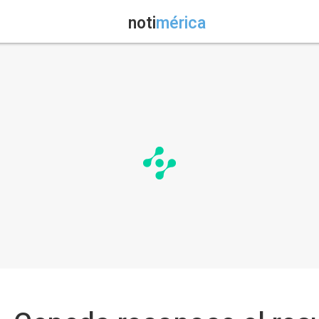
noti
mérica