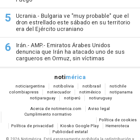
Ucrania.- Bulgaria ve "muy probable" que el
dron estrellado este sábado en su territorio
era del Ejército ucraniano
Irán.- AMP.- Emiratos Árabes Unidos
denuncia que Irán ha atacado uno de sus
cargueros en Ormuz, sin víctimas
noti
mérica
notici
argentina
noti
bolivia
noti
brasil
noti
chile
colombia
press
noti
ecuador
noti
méxico
noti
panama
noti
paraguay
noti
perú
noti
uruguay
Acerca de notimerica.com
Aviso legal
Cumplimiento normativo
Política de cookies
Política de privacidad
Kiosko Google Play
Hemeroteca
Publicidad estatal
© 2026 Notimérica.
Está expresamente prohibida la redistribución y