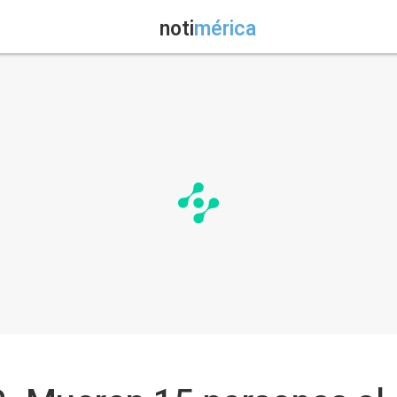
noti
mérica