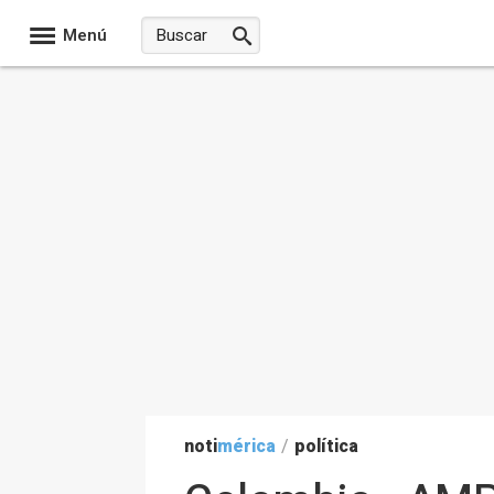
Menú
noti
mérica
/
política