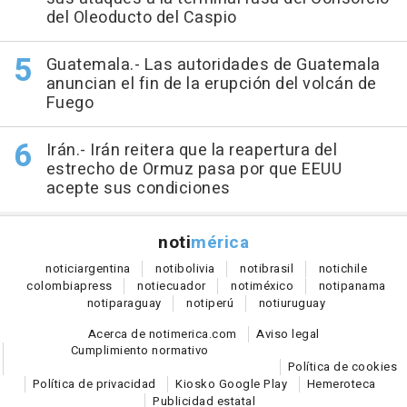
del Oleoducto del Caspio
Guatemala.- Las autoridades de Guatemala
anuncian el fin de la erupción del volcán de
Fuego
Irán.- Irán reitera que la reapertura del
estrecho de Ormuz pasa por que EEUU
acepte sus condiciones
noti
mérica
notici
argentina
noti
bolivia
noti
brasil
noti
chile
colombia
press
noti
ecuador
noti
méxico
noti
panama
noti
paraguay
noti
perú
noti
uruguay
Acerca de notimerica.com
Aviso legal
Cumplimiento normativo
Política de cookies
Política de privacidad
Kiosko Google Play
Hemeroteca
Publicidad estatal