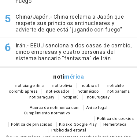
Fuego
China/Japón.- China reclama a Japón que
respete sus principios antinucleares y
advierte de que está "jugando con fuego"
Irán.- EEUU sanciona a dos casas de cambio,
cinco empresas y cuatro personas del
sistema bancario "fantasma" de Irán
noti
mérica
notici
argentina
noti
bolivia
noti
brasil
noti
chile
colombia
press
noti
ecuador
noti
méxico
noti
panama
noti
paraguay
noti
perú
noti
uruguay
Acerca de notimerica.com
Aviso legal
Cumplimiento normativo
Política de cookies
Política de privacidad
Kiosko Google Play
Hemeroteca
Publicidad estatal