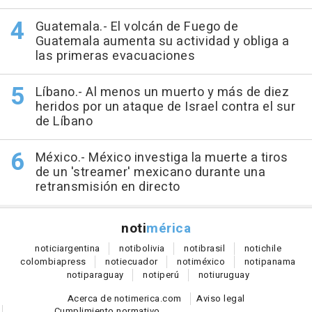
Guatemala.- El volcán de Fuego de
Guatemala aumenta su actividad y obliga a
las primeras evacuaciones
Líbano.- Al menos un muerto y más de diez
heridos por un ataque de Israel contra el sur
de Líbano
México.- México investiga la muerte a tiros
de un 'streamer' mexicano durante una
retransmisión en directo
noti
mérica
notici
argentina
noti
bolivia
noti
brasil
noti
chile
colombia
press
noti
ecuador
noti
méxico
noti
panama
noti
paraguay
noti
perú
noti
uruguay
Acerca de notimerica.com
Aviso legal
Cumplimiento normativo