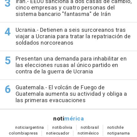
Irán.- EEUU sanciona a dos casas de cambio,
cinco empresas y cuatro personas del
sistema bancario "fantasma" de Irán
Ucrania.- Detienen a seis surcoreanos tras
viajar a Ucrania para tratar la repatriación de
soldados norcoreanos
Presentan una demanda para inhabilitar en
las elecciones rusas al único partido en
contra de la guerra de Ucrania
Guatemala.- El volcán de Fuego de
Guatemala aumenta su actividad y obliga a
las primeras evacuaciones
noti
mérica
notici
argentina
noti
bolivia
noti
brasil
noti
chile
colombia
press
noti
ecuador
noti
méxico
noti
panama