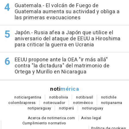
Guatemala.- El volcán de Fuego de
Guatemala aumenta su actividad y obliga a
las primeras evacuaciones
Japón.- Rusia afea a Japón que utilice el
aniversario del ataque de EEUU a Hiroshima
para criticar la guerra en Ucrania
EEUU propone ante la OEA "ir más allá"
contra "la dictadura" del matrimonio de
Ortega y Murillo en Nicaragua
noti
mérica
notici
argentina
noti
bolivia
noti
brasil
noti
chile
colombia
press
noti
ecuador
noti
méxico
noti
panama
noti
paraguay
noti
perú
noti
uruguay
Acerca de notimerica.com
Aviso legal
Cumplimiento normativo
Política de cookies