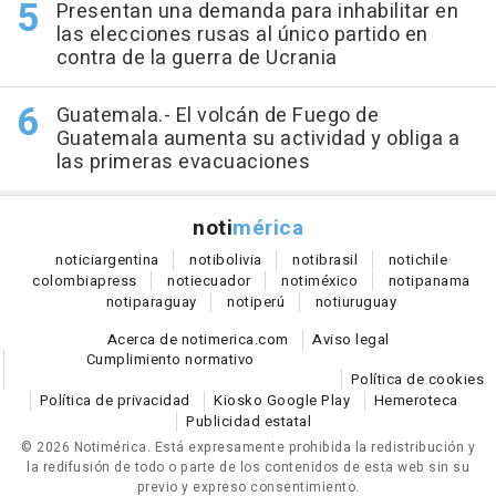
Presentan una demanda para inhabilitar en
las elecciones rusas al único partido en
contra de la guerra de Ucrania
Guatemala.- El volcán de Fuego de
Guatemala aumenta su actividad y obliga a
las primeras evacuaciones
noti
mérica
notici
argentina
noti
bolivia
noti
brasil
noti
chile
colombia
press
noti
ecuador
noti
méxico
noti
panama
noti
paraguay
noti
perú
noti
uruguay
Acerca de notimerica.com
Aviso legal
Cumplimiento normativo
Política de cookies
Política de privacidad
Kiosko Google Play
Hemeroteca
Publicidad estatal
© 2026 Notimérica.
Está expresamente prohibida la redistribución y
la redifusión de todo o parte de los contenidos de esta web sin su
previo y expreso consentimiento.