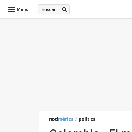
Menú
noti
mérica
/
política