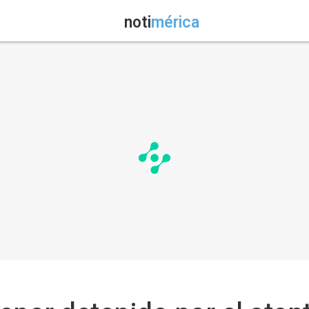
noti
mérica