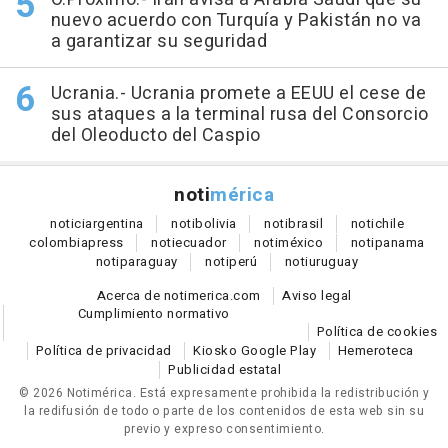
nuevo acuerdo con Turquía y Pakistán no va
a garantizar su seguridad
Ucrania.- Ucrania promete a EEUU el cese de
sus ataques a la terminal rusa del Consorcio
del Oleoducto del Caspio
noti
mérica
notici
argentina
noti
bolivia
noti
brasil
noti
chile
colombia
press
noti
ecuador
noti
méxico
noti
panama
noti
paraguay
noti
perú
noti
uruguay
Acerca de notimerica.com
Aviso legal
Cumplimiento normativo
Política de cookies
Política de privacidad
Kiosko Google Play
Hemeroteca
Publicidad estatal
© 2026 Notimérica.
Está expresamente prohibida la redistribución y
la redifusión de todo o parte de los contenidos de esta web sin su
previo y expreso consentimiento.